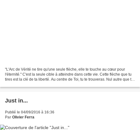
"L'Arc de Vérité ne tire qu'une seule flèche, elle te touche au cœur pour
l'éternité." C'est la seule cible à atteindre dans cette vie. Cette flèche que tu
tires est la clé de ta liberté. Au centre de Toi, tu te trouveras. Nul autre que toi
ne connais...
Just in...
Publié le 04/09/2016 à 16:36
Par
Olivier Ferra