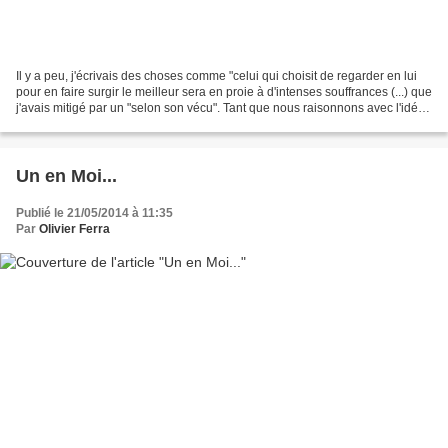
Il y a peu, j'écrivais des choses comme "celui qui choisit de regarder en lui
pour en faire surgir le meilleur sera en proie à d'intenses souffrances (...) que
j'avais mitigé par un "selon son vécu". Tant que nous raisonnons avec l'idée
qu'il va falloir...
Un en Moi...
Publié le 21/05/2014 à 11:35
Par
Olivier Ferra