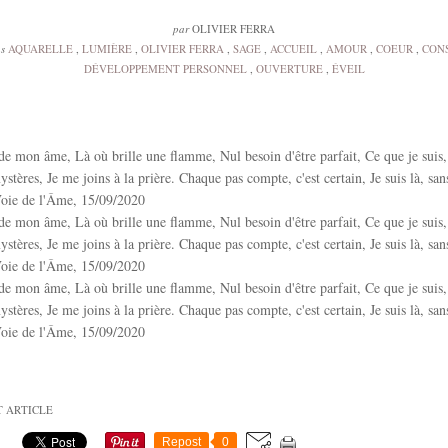
par
OLIVIER FERRA
ns
AQUARELLE
,
LUMIÈRE
,
OLIVIER FERRA
,
SAGE
,
ACCUEIL
,
AMOUR
,
COEUR
,
CON
DÉVELOPPEMENT PERSONNEL
,
OUVERTURE
,
ÉVEIL
de mon âme, Là où brille une flamme, Nul besoin d'être parfait, Ce que je suis, j
stères, Je me joins à la prière. Chaque pas compte, c'est certain, Je suis là, san
oie de l'Âme, 15/09/2020
de mon âme, Là où brille une flamme, Nul besoin d'être parfait, Ce que je suis, j
stères, Je me joins à la prière. Chaque pas compte, c'est certain, Je suis là, san
oie de l'Âme, 15/09/2020
de mon âme, Là où brille une flamme, Nul besoin d'être parfait, Ce que je suis, j
stères, Je me joins à la prière. Chaque pas compte, c'est certain, Je suis là, san
oie de l'Âme, 15/09/2020
T ARTICLE
Repost
0