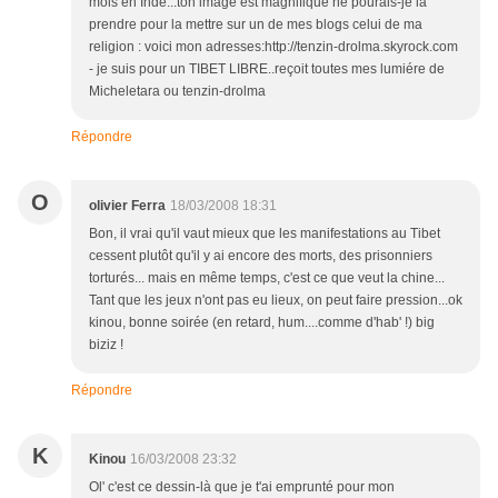
mois en Inde...ton image est magnifique ne pourais-je la
prendre pour la mettre sur un de mes blogs celui de ma
religion : voici mon adresses:http://tenzin-drolma.skyrock.com
- je suis pour un TIBET LIBRE..reçoit toutes mes lumiére de
Micheletara ou tenzin-drolma
Répondre
O
olivier Ferra
18/03/2008 18:31
Bon, il vrai qu'il vaut mieux que les manifestations au Tibet
cessent plutôt qu'il y ai encore des morts, des prisonniers
torturés... mais en même temps, c'est ce que veut la chine...
Tant que les jeux n'ont pas eu lieux, on peut faire pression...ok
kinou, bonne soirée (en retard, hum....comme d'hab' !) big
biziz !
Répondre
K
Kinou
16/03/2008 23:32
Ol' c'est ce dessin-là que je t'ai emprunté pour mon