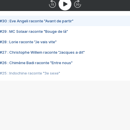
#30 : Eve Angeli raconte "Avant de partir"
#29 : MC Solaar raconte "Bouge de là"
28 : Lorie raconte "Je vais vite"
#27 : Christophe Willem raconte "Jacques a dit"
#26 : Chimène Badi raconte "Entre nous"
#25 : Indochine raconte "3e sexe"
#24 : Zaho raconte "C'est chelou"
#23 : Patrick Bruel raconte "Au café des délices"
#22 : Kyo raconte "Le chemin"
#21 : Nolwenn Leroy raconte "Cassé"
#20 : Patrick Hernandez raconte "Born to be alive"