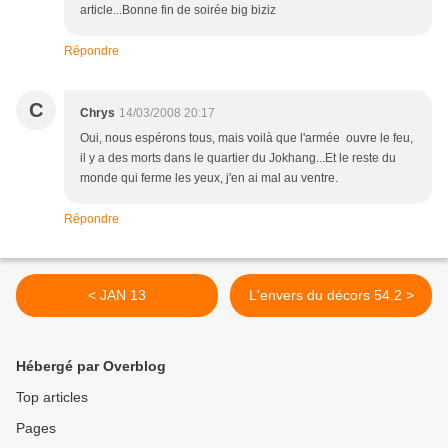
article...Bonne fin de soirée big biziz
Répondre
C
Chrys
14/03/2008 20:17
Oui, nous espérons tous, mais voilà que l'armée ouvre le feu,
il y a des morts dans le quartier du Jokhang...Et le reste du
monde qui ferme les yeux, j'en ai mal au ventre.
Répondre
< JAN 13
L'envers du décors 54.2 >
Hébergé par Overblog
Top articles
Pages